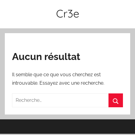
Aller
Cr3e
au
contenu
Aucun résultat
Il semble que ce que vous cherchez est
introuvable. Essayez avec une recherche.
Recherche
pour
Recherc
: